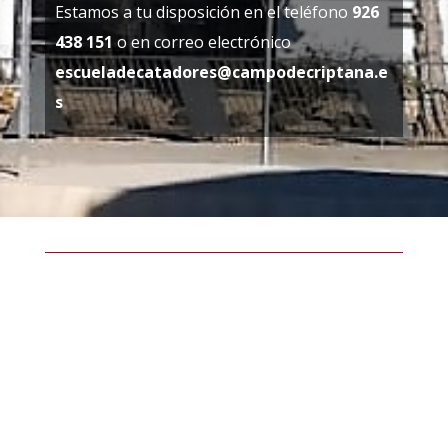
Estamos a tu disposición en el teléfono
926
438 151
o en correo electrónico
escueladecatadores@campodecriptana.e
s